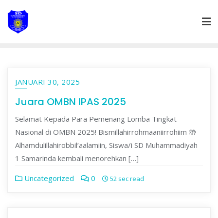
Skip
to
content
JANUARI 30, 2025
Juara OMBN IPAS 2025
Selamat Kepada Para Pemenang Lomba Tingkat
Nasional di OMBN 2025! Bismillahirrohmaaniirrohiim 🤲
Alhamdulillahirobbil’aalamiin, Siswa/i SD Muhammadiyah
1 Samarinda kembali menorehkan […]
Uncategorized
0
52 sec read