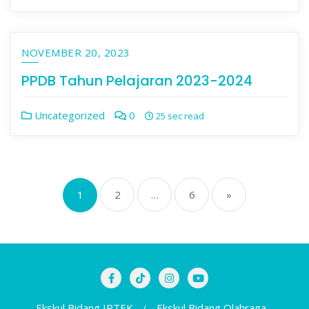
NOVEMBER 20, 2023
PPDB Tahun Pelajaran 2023-2024
Uncategorized
0
25 sec read
Navigasi
1
2
…
6
»
pos
Ekskul Bidang IPTEK
Ekskul Bidang Olahraga