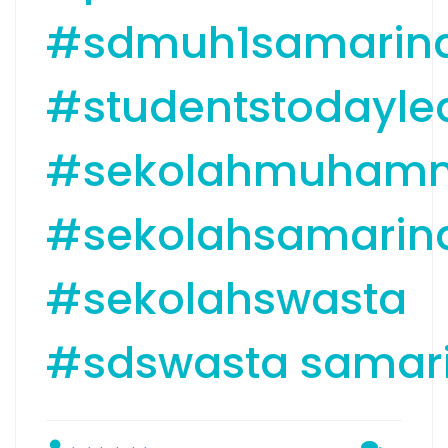
#sdmuh1samarin
#studentstodayle
#sekolahmuham
#sekolahsamarin
#sekolahswasta
#sdswasta samar