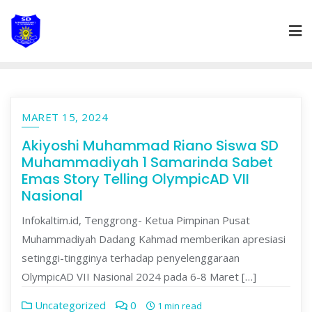
Skip
to
content
MARET 15, 2024
Akiyoshi Muhammad Riano Siswa SD
Muhammadiyah 1 Samarinda Sabet
Emas Story Telling OlympicAD VII
Nasional
Infokaltim.id, Tenggrong- Ketua Pimpinan Pusat
Muhammadiyah Dadang Kahmad memberikan apresiasi
setinggi-tingginya terhadap penyelenggaraan
OlympicAD VII Nasional 2024 pada 6-8 Maret […]
Uncategorized
0
1 min read