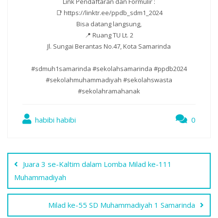
Link Pendaftaran dan Formulir :
📑 https://linktr.ee/ppdb_sdm1_2024
Bisa datang langsung,
📍 Ruang TU Lt. 2
Jl. Sungai Berantas No.47, Kota Samarinda
#sdmuh1samarinda #sekolahsamarinda #ppdb2024
#sekolahmuhammadiyah #sekolahswasta
#sekolahramahanak
habibi habibi
0
Navigasi
Juara 3 se-Kaltim dalam Lomba Milad ke-111
pos
Muhammadiyah
Milad ke-55 SD Muhammadiyah 1 Samarinda